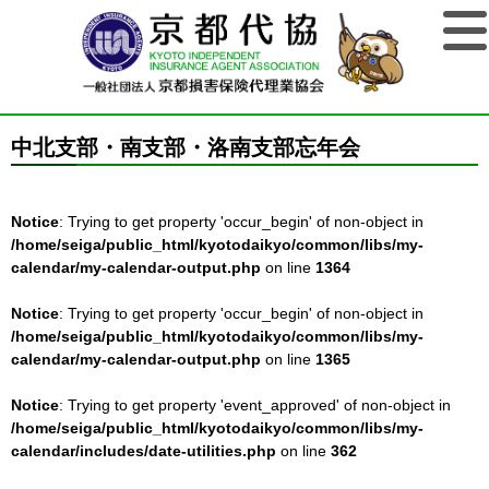
中北支部・南支部・洛南支部忘年会
Notice
: Trying to get property 'occur_begin' of non-object in
/home/seiga/public_html/kyotodaikyo/common/libs/my-
calendar/my-calendar-output.php
on line
1364
Notice
: Trying to get property 'occur_begin' of non-object in
/home/seiga/public_html/kyotodaikyo/common/libs/my-
calendar/my-calendar-output.php
on line
1365
Notice
: Trying to get property 'event_approved' of non-object in
/home/seiga/public_html/kyotodaikyo/common/libs/my-
calendar/includes/date-utilities.php
on line
362