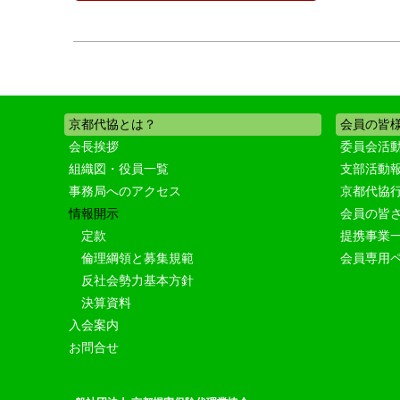
京都代協とは？
会員の皆
会長挨拶
委員会活
組織図・役員一覧
支部活動
事務局へのアクセス
京都代協
情報開示
会員の皆
定款
提携事業
倫理綱領と募集規範
会員専用
反社会勢力基本方針
決算資料
入会案内
お問合せ