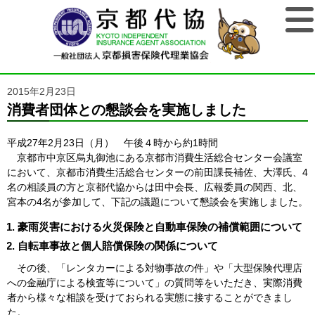
2015年2月23日
消費者団体との懇談会を実施しました
平成27年2月23日（月） 午後４時から約1時間
京都市中京区烏丸御池にある京都市消費生活総合センター会議室
において、京都市消費生活総合センターの前田課長補佐、大澤氏、4
名の相談員の方と京都代協からは田中会長、広報委員の関西、北、
宮本の4名が参加して、下記の議題について懇談会を実施しました。
豪雨災害における火災保険と自動車保険の補償範囲について
自転車事故と個人賠償保険の関係について
その後、「レンタカーによる対物事故の件」や「大型保険代理店
への金融庁による検査等について」の質問等をいただき、実際消費
者から様々な相談を受けておられる実態に接することができまし
た。