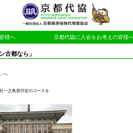
皆様へ
京都代協に入会をお考えの皆様
ン古都なら」
」へ
社一之鳥居付近のコースを