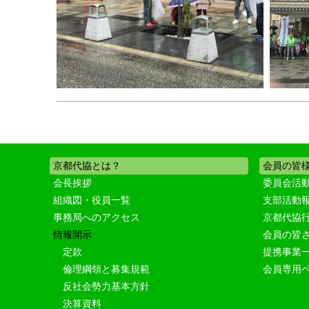
京都代協とは？
会員の皆
会長挨拶
委員会活
組織図・役員一覧
支部活動
事務局へのアクセス
京都代協
情報開示
会員の皆
定款
提携事業
倫理綱領と募集規範
会員専用
反社会勢力基本方針
決算資料