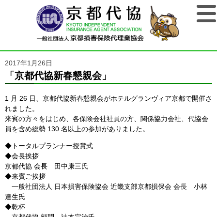
2017年1月26日
「京都代協新春懇親会」
1 月 26 日、京都代協新春懇親会がホテルグランヴィア京都で開催さ
れました。
来賓の方々をはじめ、各保険会社社員の方、関係協力会社、代協会
員を含め総勢 130 名以上の参加がありました。
◆トータルプランナー授賞式
◆会長挨拶
京都代協 会長 田中康三氏
◆来賓ご挨拶
一般社団法人 日本損害保険協会 近畿支部京都損保会 会長 小林
達生氏
◆乾杯