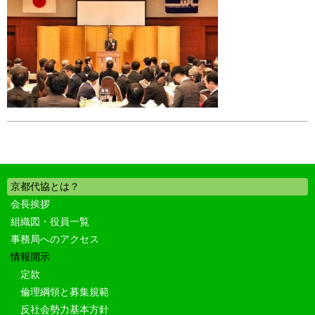
京都代協とは？
会長挨拶
組織図・役員一覧
事務局へのアクセス
情報開示
定款
倫理綱領と募集規範
反社会勢力基本方針