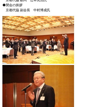
京都代協 顧問 辻本完治氏
◆閉会の挨拶
京都代協 副会長 中村博成氏